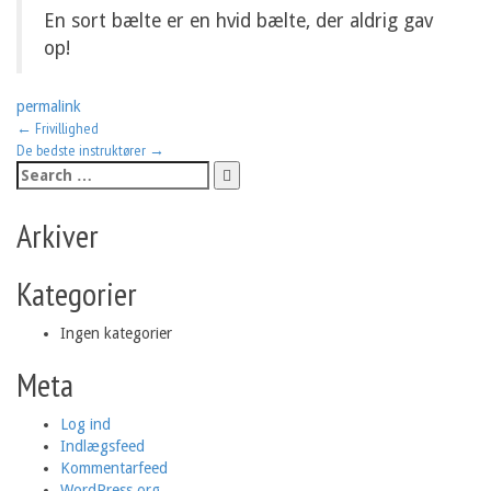
En sort bælte er en hvid bælte, der aldrig gav
op!
permalink
Post
←
Frivillighed
De bedste instruktører
→
navigation
Search
for:
Arkiver
Kategorier
Ingen kategorier
Meta
Log ind
Indlægsfeed
Kommentarfeed
WordPress.org